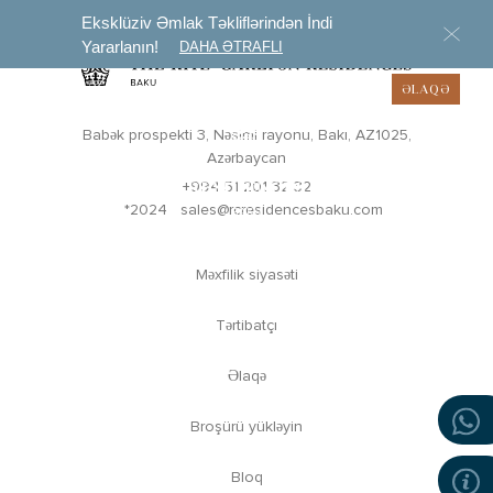
Eksklüziv Əmlak Təkliflərindən İndi
Yararlanın!
DAHA ƏTRAFLI
AZ
ƏLAQƏ
Babək prospekti 3, Nəsimi rayonu, Bakı, AZ1025,
Azərbaycan
+994 51 201 32 32
*2024
sales@rcresidencesbaku.com
Məxfilik siyasəti
Tərtibatçı
Əlaqə
Broşürü yükləyin
Bloq