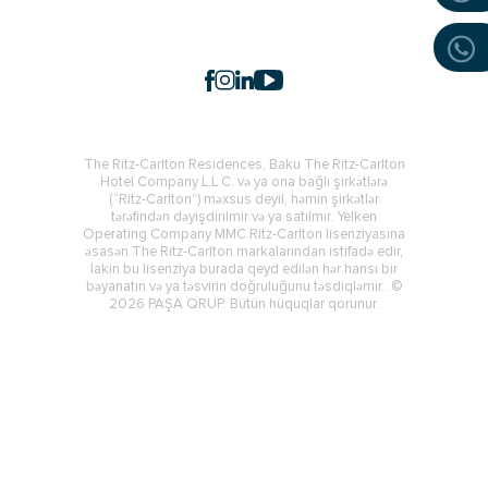
The Ritz-Carlton Residences, Baku The Ritz-Carlton
Hotel Company L.L.C. və ya ona bağlı şirkətlərə
(“Ritz-Carlton”) məxsus deyil, həmin şirkətlər
tərəfindən dəyişdirilmir və ya satılmır. Yelken
Operating Company MMC Ritz-Carlton lisenziyasına
əsasən The Ritz-Carlton markalarından istifadə edir,
lakin bu lisenziya burada qeyd edilən hər hansı bir
bəyanatın və ya təsvirin doğruluğunu təsdiqləmir.. ©
2026 PAŞA QRUP. Bütün hüquqlar qorunur.